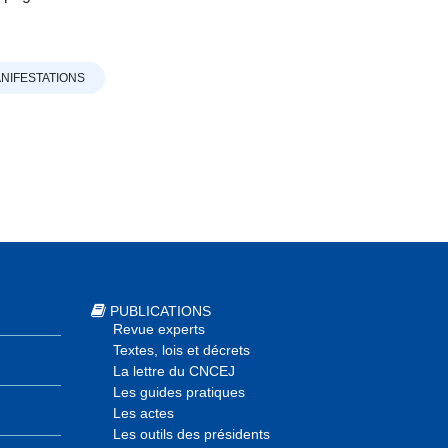
NIFESTATIONS
PUBLICATIONS
Revue experts
Textes, lois et décrets
La lettre du CNCEJ
Les guides pratiques
Les actes
Les outils des présidents