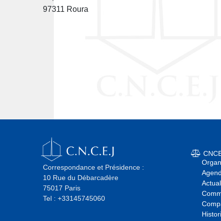
97311 Roura
CNC
Orga
Correspondance et Présidence :
Agend
10 Rue du Débarcadère
Actual
75017 Paris
Commi
Tel : +33145745060
Comp
Histor