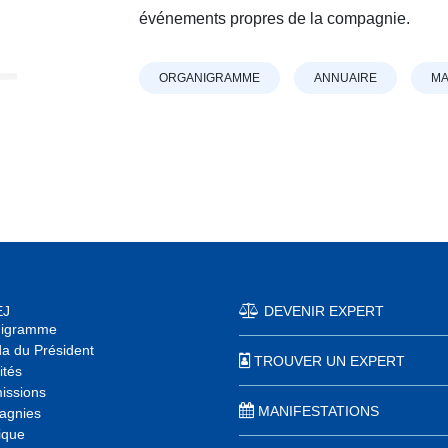
événements propres de la compagnie.
ORGANIGRAMME
ANNUAIRE
MA
EJ
DEVENIR EXPERT
nigramme
a du Président
TROUVER UN EXPERT
ités
ssions
MANIFESTATIONS
agnies
ique