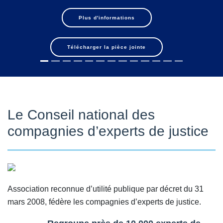
d’annoncer l’ouverture des inscriptions à s
les 19 et 20 novembre 2026 à la Bibliothèq
mations
Paris le thème : « Demain, comme aujourd’
justice ».
ièce jointe
Plus d'informatio
Le Conseil national des
compagnies d’experts de justice
Association reconnue d’utilité publique par décret du 31
mars 2008, fédère les compagnies d’experts de justice.