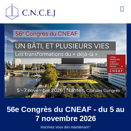
CNEAF - du 5 au
OUVERTURE DES I
bre 2026
– CONGRÈS DU 
és maintenant !
Le Conseil National des Compagnies d’Exp