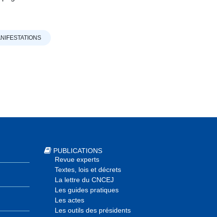
NIFESTATIONS
PUBLICATIONS
Revue experts
Textes, lois et décrets
La lettre du CNCEJ
Les guides pratiques
Les actes
Les outils des présidents