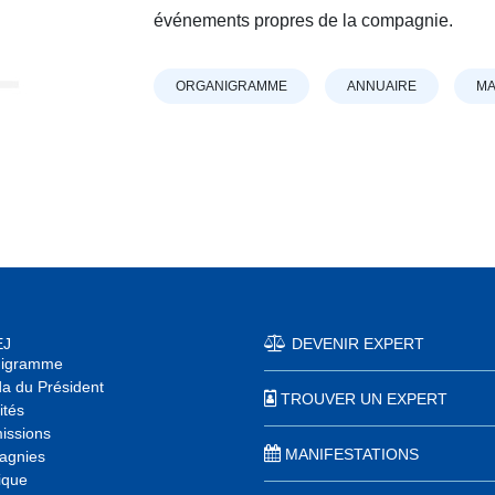
événements propres de la compagnie.
ORGANIGRAMME
ANNUAIRE
MA
EJ
DEVENIR EXPERT
nigramme
a du Président
TROUVER UN EXPERT
ités
ssions
MANIFESTATIONS
agnies
ique