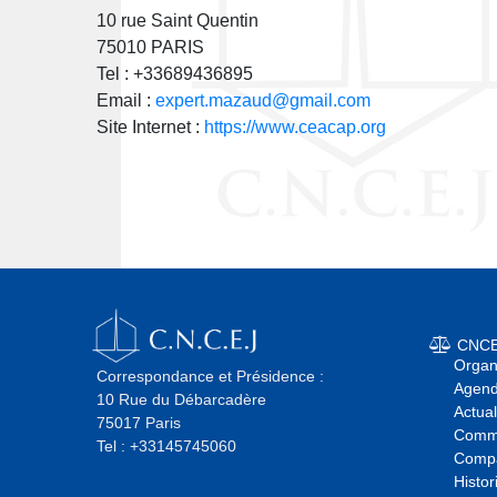
10 rue Saint Quentin
75010 PARIS
Tel : +33689436895
Email :
expert.mazaud@gmail.com
Site Internet :
https://www.ceacap.org
CNC
Orga
Correspondance et Présidence :
Agend
10 Rue du Débarcadère
Actual
75017 Paris
Commi
Tel : +33145745060
Comp
Histor