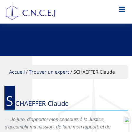
Accueil
/
Trouver un expert
/
SCHAEFFER Claude
S
CHAEFFER Claude
Je jure, d'apporter mon concours à la Justice,
d'accomplir ma mission, de faire mon rapport, et de