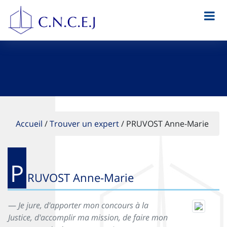
Accueil
/
Trouver un expert
/
PRUVOST Anne-Marie
P
RUVOST Anne-Marie
Je jure, d'apporter mon concours à la
Justice, d'accomplir ma mission, de faire mon