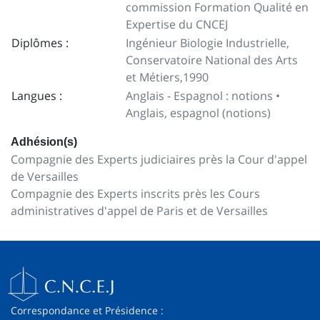
commission Formation Qualité en
Expertise du CNCEJ
Diplômes :
Ingénieur Biologie Industrielle,
Conservatoire National des Arts
et Métiers,1990
Langues :
Anglais - Espagnol : notions •
Anglais, espagnol (notions)
Adhésion(s)
Compagnie des Experts judiciaires près la Cour d'appel
de Versailles
Compagnie des Experts inscrits près les Cours
administratives d'appel de Paris et de Versailles
Correspondance et Présidence :