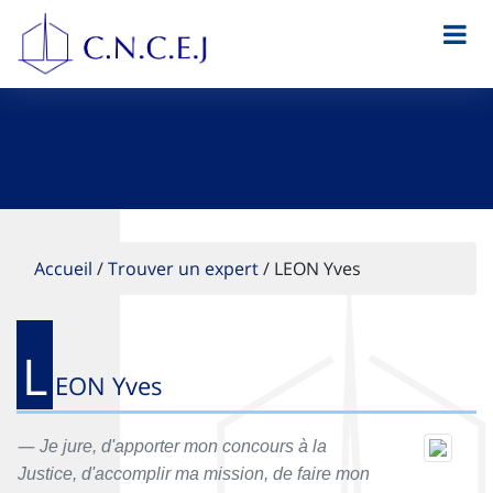
Accueil
/
Trouver un expert
/
LEON Yves
L
EON Yves
Je jure, d'apporter mon concours à la
Justice, d'accomplir ma mission, de faire mon