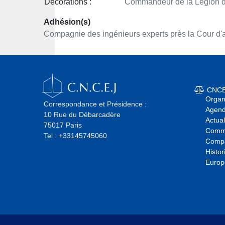
Décorations :
Commandeur de la Légion 
Adhésion(s)
Compagnie des ingénieurs experts près la Cour d'
CNC
Orga
Correspondance et Présidence :
Agend
10 Rue du Débarcadère
Actual
75017 Paris
Commi
Tel : +33145745060
Comp
Histor
Europ