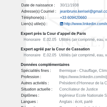
Date de naissance :
30/11/1938
Adresse(s) Courriel :
jeanbruno.kerisel@gmail.c
Téléphone(s) :
+33 609420660
Lien(s) utile(s) :
http://www.linkedin.com/i
Expert près la Cour d'appel de Paris
Honoraire
E.02.05
Utilités (air comprimé, eau, 
Expert agréé par la Cour de Cassation
Honoraire
E.02.05
Utilités (air comprimé, eau, 
Données complémentaires
Spécialités fines :
thermique - Chauffage, Clima
Profession :
https://www.linkedin.com/in/
Autres activités :
Président d'Honneur de la
Situation actuelle :
Conciliateur de Justice
Diplômes :
Ingénieur Ecole Nationale S
Langues :
Anglais : écrit, parlé