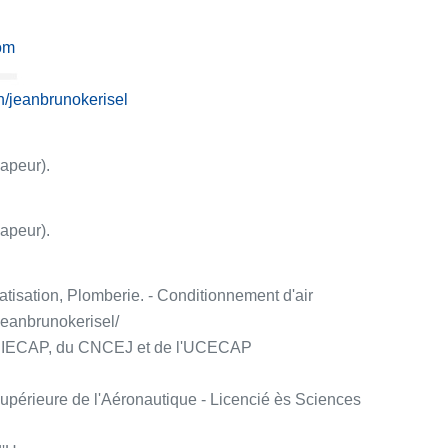
om
n/jeanbrunokerisel
vapeur).
vapeur).
tisation, Plomberie. - Conditionnement d'air
jeanbrunokerisel/
 CIECAP, du CNCEJ et de l'UCECAP
upérieure de l'Aéronautique - Licencié ès Sciences