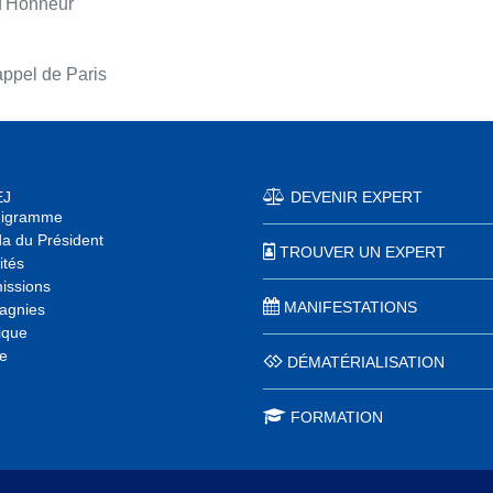
d'Honneur
appel de Paris
EJ
DEVENIR EXPERT
nigramme
a du Président
TROUVER UN EXPERT
ités
ssions
MANIFESTATIONS
agnies
ique
e
DÉMATÉRIALISATION
FORMATION